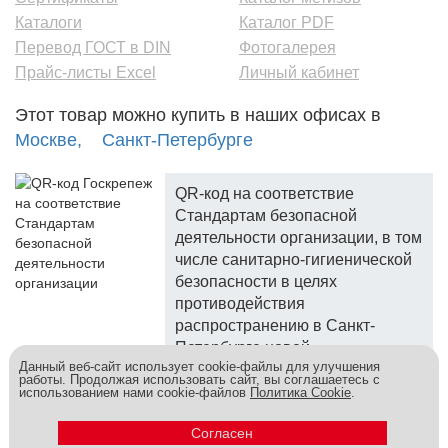
Каталоги
Каталог PDF
Перевод ГОСТ в DIN
Фотогалерея
Прайс-листы Excel
Личный кабинет
Этот товар можно купить в наших офисах в
Москве,
Санкт-Петербурге
QR-код на соответствие
Стандартам безопасной
деятельности организации, в том
числе санитарно-гигиенической
безопасности в целях
противодействия
распространению в Санкт-
Петербурге новой
Данный веб-сайт использует cookie-файлы для улучшения
коронавирусной инфекции.
работы. Продолжая использовать сайт, вы соглашаетесь с
использованием нами cookie-файлов
Политика Cookie
.
Госкреп - надежный поставщик, более 10 лет на рынке.
Метизы и крепеж оптом - это к нам! © 2026
Согласен