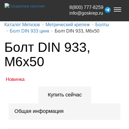
8(800) 777-8259
Toggl
info@goskrep.ru
naviga
Каталог Метизов
Метрический крепеж
Болты
Болт DIN 933 цинк
Болт DIN 933, М6x50
Болт DIN 933,
М6x50
Новинка
Купить сейчас
Общая информация