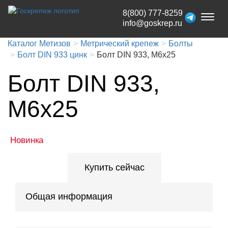
8(800) 777-8259
Toggl
info@goskrep.ru
naviga
Каталог Метизов
Метрический крепеж
Болты
Болт DIN 933 цинк
Болт DIN 933, М6x25
Болт DIN 933,
М6x25
Новинка
Купить сейчас
Общая информация