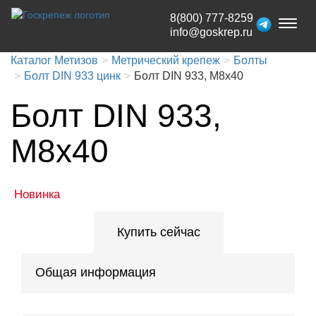
8(800) 777-8259
Toggl
info@goskrep.ru
naviga
Каталог Метизов
Метрический крепеж
Болты
Болт DIN 933 цинк
Болт DIN 933, М8х40
Болт DIN 933,
М8х40
Новинка
Купить сейчас
Общая информация