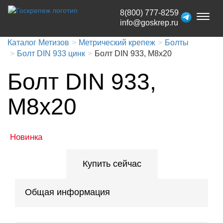
8(800) 777-8259
Toggl
info@goskrep.ru
naviga
Каталог Метизов
Метрический крепеж
Болты
Болт DIN 933 цинк
Болт DIN 933, М8х20
Болт DIN 933,
М8х20
Новинка
Купить сейчас
Общая информация