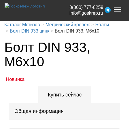
8(800) 777-8259
Toggl
info@goskrep.ru
naviga
Каталог Метизов
Метрический крепеж
Болты
Болт DIN 933 цинк
Болт DIN 933, М6x10
Болт DIN 933,
М6x10
Новинка
Купить сейчас
Общая информация