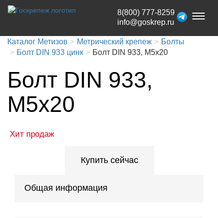
8(800) 777-8259
Toggl
info@goskrep.ru
naviga
Каталог Метизов
Метрический крепеж
Болты
Болт DIN 933 цинк
Болт DIN 933, М5x20
Болт DIN 933,
М5x20
Хит продаж
Купить сейчас
Общая информация