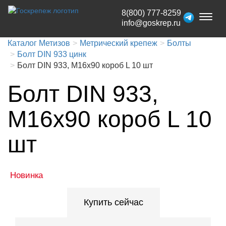
8(800) 777-8259
Toggl
info@goskrep.ru
naviga
Каталог Метизов
Метрический крепеж
Болты
Болт DIN 933 цинк
Болт DIN 933, М16x90 короб L 10 шт
Болт DIN 933,
М16x90 короб L 10
шт
Новинка
Купить сейчас