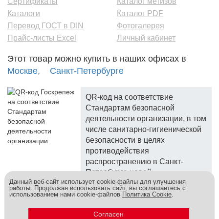
Сертификаты
Каталог метизов
Каталоги
Каталог PDF
Перевод ГОСТ в DIN
Фотогалерея
Прайс-листы Excel
Личный кабинет
Этот товар можно купить в наших офисах в
Москве,
Санкт-Петербурге
QR-код на соответствие
Стандартам безопасной
деятельности организации, в том
числе санитарно-гигиенической
безопасности в целях
противодействия
распространению в Санкт-
Петербурге новой
Данный веб-сайт использует cookie-файлы для улучшения
коронавирусной инфекции.
работы. Продолжая использовать сайт, вы соглашаетесь с
использованием нами cookie-файлов
Политика Cookie
.
Госкреп - надежный поставщик, более 10 лет на рынке.
Метизы и крепеж оптом - это к нам! © 2026
Согласен