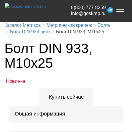
8(800) 777-8259
Toggl
info@goskrep.ru
naviga
Каталог Метизов
Метрический крепеж
Болты
Болт DIN 933 цинк
Болт DIN 933, М10x25
Болт DIN 933,
М10x25
Новинка
Купить сейчас
Общая информация