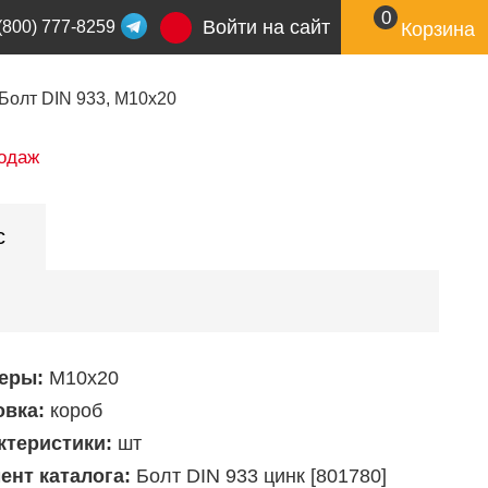
0
Войти на сайт
(800) 777-8259
Корзина
Болт DIN 933, М10x20
одаж
с
еры:
М10х20
овка:
короб
ктеристики:
шт
ент каталога:
Болт DIN 933 цинк [801780]