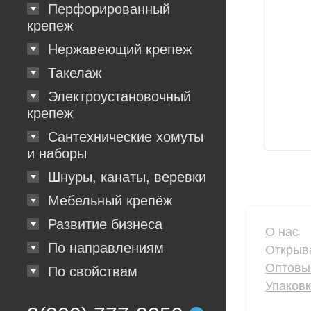
Перфорированный
крепеж
Нержавеющий крепеж
Такелаж
Электроустановочный
крепеж
Сантехнические хомуты
и наборы
Шнуры, канаты, веревки
Мебельный крепёж
Развитие бизнеса
О нас
По направлениям
Открыв
Оптовы
По свойствам
Упаков