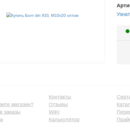
Арти
Узнат
Контакты
Серт
аете магазин?
Отзывы
Ката
е заказы
WiKi
Пере
ка
Калькулятор
Прайс