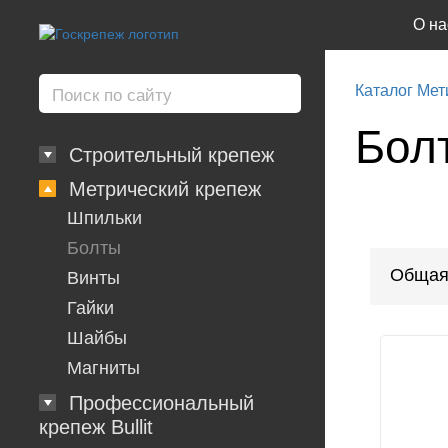
О на
Каталог Мет
Бол
Строительный крепеж
Метрический крепеж
Шпильки
Болты
Общая
Винты
Гайки
Шайбы
Магниты
Профессиональный
крепеж Bullit