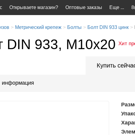
с
Открываете магазин?
Оптовые заказы
Еще ...
8
изов
Метрический крепеж
Болты
Болт DIN 933 цинк
т DIN 933, М10x20
Хит пр
Купить сейча
 информация
Разм
Упак
Хара
Элем