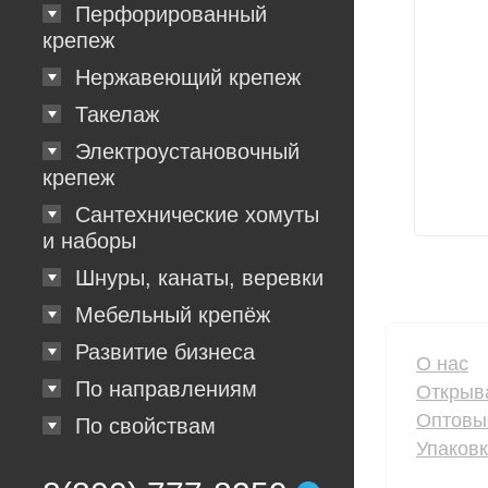
Перфорированный
крепеж
Нержавеющий крепеж
Такелаж
Электроустановочный
крепеж
Сантехнические хомуты
и наборы
Шнуры, канаты, веревки
Мебельный крепёж
Развитие бизнеса
О нас
По направлениям
Открыв
Оптовы
По свойствам
Упаков