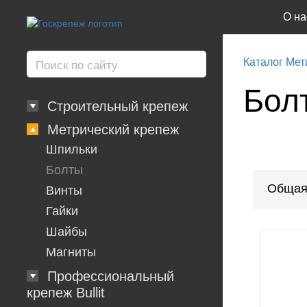
О на
Каталог Мет
Бол
Строительный крепеж
Метрический крепеж
Шпильки
Болты
Общая
Винты
Гайки
Шайбы
Магниты
Профессиональный
крепеж Bullit