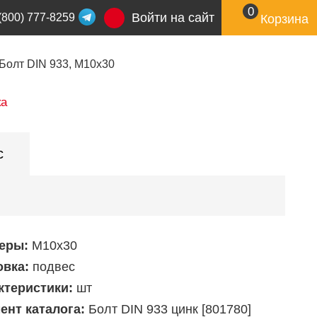
0
Войти на сайт
(800) 777-8259
Корзина
Болт DIN 933, М10x30
ка
с
еры:
М10х30
овка:
подвес
ктеристики:
шт
ент каталога:
Болт DIN 933 цинк [801780]