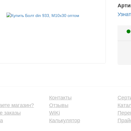
Арти
Узнат
Контакты
Серт
аете магазин?
Отзывы
Ката
е заказы
WiKi
Пере
ка
Калькулятор
Прайс