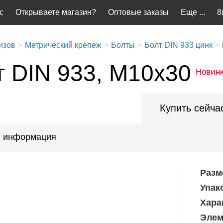
с
Открываете магазин?
Оптовые заказы
Еще ...
8
изов
Метрический крепеж
Болты
Болт DIN 933 цинк
т DIN 933, М10x30
Новин
Купить сейча
 информация
Разм
Упак
Хара
Элем