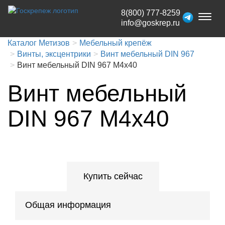
8(800) 777-8259
Toggl
info@goskrep.ru
naviga
Каталог Метизов
Мебельный крепёж
Винты, эксцентрики
Винт мебельный DIN 967
Винт мебельный DIN 967 M4х40
Винт мебельный
DIN 967 M4х40
Купить сейчас
Общая информация