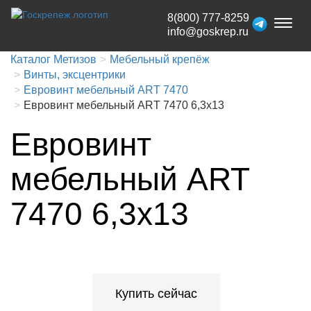
8(800) 777-8259
Toggl
info@goskrep.ru
naviga
Каталог Метизов
Мебельный крепёж
Винты, эксцентрики
Евровинт мебельный ART 7470
Евровинт мебельный ART 7470 6,3x13
Евровинт
мебельный ART
7470 6,3x13
Купить сейчас