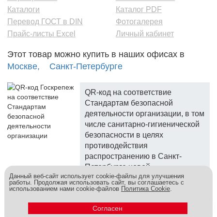
Каталоги
Каталог PDF
Перевод ГОСТ в DIN
Фотогалерея
Прайс-листы Excel
Личный кабинет
Этот товар можно купить в наших офисах в
Москве,
Санкт-Петербурге
QR-код на соответствие
Стандартам безопасной
деятельности организации, в том
числе санитарно-гигиенической
безопасности в целях
противодействия
распространению в Санкт-
Петербурге новой
Данный веб-сайт использует cookie-файлы для улучшения
коронавирусной инфекции.
работы. Продолжая использовать сайт, вы соглашаетесь с
использованием нами cookie-файлов
Политика Cookie
.
Госкреп - надежный поставщик, более 10 лет на рынке.
Метизы и крепеж оптом - это к нам! © 2026
Согласен