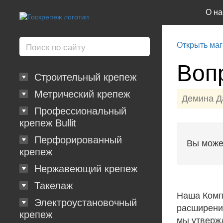
О на
Открыть маг
Воп
Строительный крепеж
Метрический крепеж
Демина Д
Профессиональный
крепеж Bullit
Перфорированный
Вы може
крепеж
Нержавеющий крепеж
Такелаж
Наша Комп
Электроустановочный
расширения
крепеж
мы утвержд