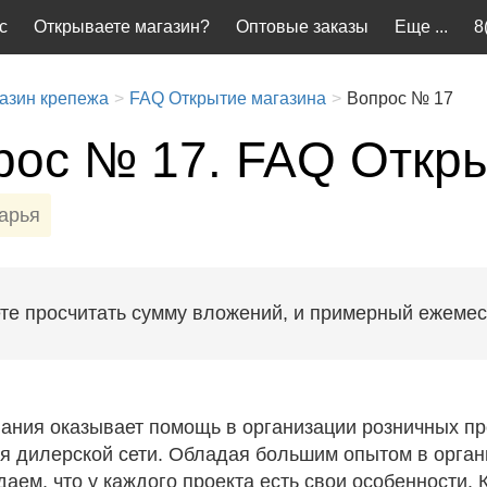
с
Открываете магазин?
Оптовые заказы
Еще ...
8
азин крепежа
FAQ Открытие магазина
Вопрос № 17
рос № 17. FAQ Откры
арья
те просчитать сумму вложений, и примерный ежеме
ания оказывает помощь в организации розничных пр
 дилерской сети. Обладая большим опытом в органи
аем, что у каждого проекта есть свои особенности. 