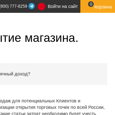
0
Войти на сайт
(800) 777-8259
Корзина
тие магазина.
сячный доход?
одаж для потенциальных Клиентов и
зации открытия торговых точек по всей России,
Какие статьи затрат необходимо будет учесть