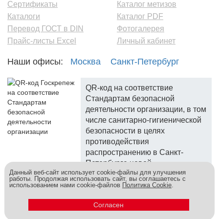
Сертификаты
Каталог метизов
Каталоги
Каталог PDF
Перевод ГОСТ в DIN
Фотогалерея
Прайс-листы Excel
Личный кабинет
Наши офисы:
Москва
Санкт-Петербург
QR-код на соответствие
Стандартам безопасной
деятельности организации, в том
числе санитарно-гигиенической
безопасности в целях
противодействия
распространению в Санкт-
Петербурге новой
Данный веб-сайт использует cookie-файлы для улучшения
коронавирусной инфекции.
работы. Продолжая использовать сайт, вы соглашаетесь с
использованием нами cookie-файлов
Политика Cookie
.
Госкреп - надежный поставщик, более 10 лет на рынке.
Согласен
Метизы и крепеж оптом - это к нам! © 2026