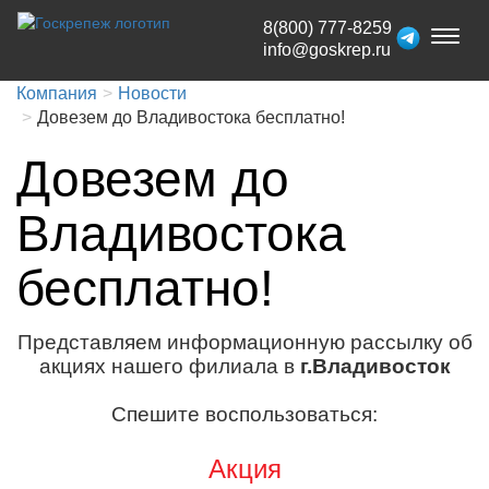
8(800) 777-8259
Toggl
info@goskrep.ru
naviga
Компания
Новости
Довезем до Владивостока бесплатно!
Довезем до
Владивостока
бесплатно!
Представляем информационную рассылку об
акциях нашего филиала в
г.Владивосток
Спешите воспользоваться:
Акция