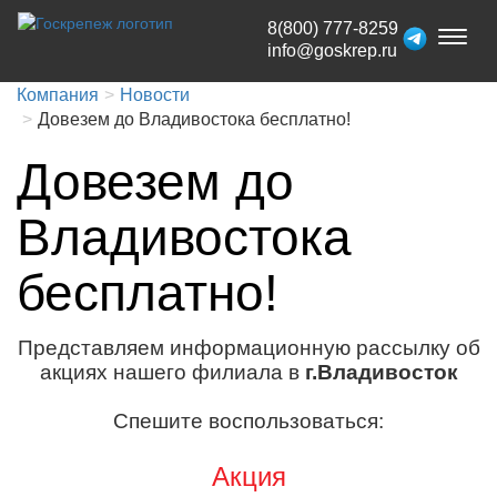
8(800) 777-8259
Toggl
info@goskrep.ru
naviga
Компания
Новости
Довезем до Владивостока бесплатно!
Довезем до
Владивостока
бесплатно!
Представляем информационную рассылку об
акциях нашего филиала в
г.Владивосток
Спешите воспользоваться:
Акция